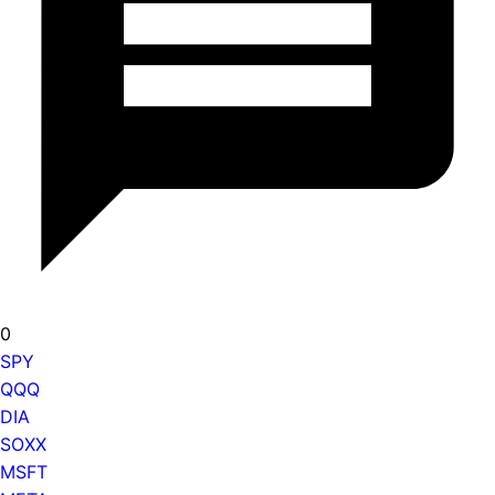
0
SPY
QQQ
DIA
SOXX
MSFT