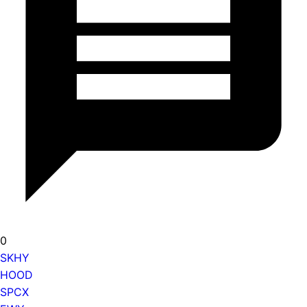
0
SKHY
HOOD
SPCX