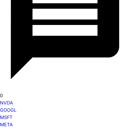
0
NVDA
GOOGL
MSFT
META