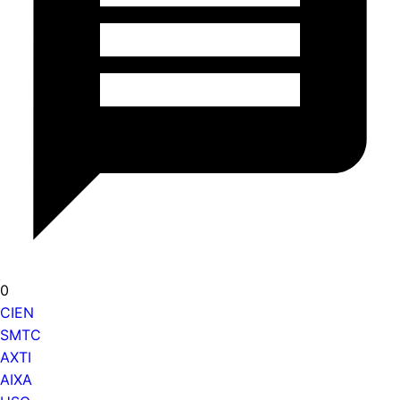
0
CIEN
SMTC
AXTI
AIXA