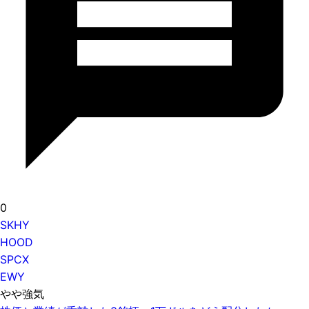
0
SKHY
HOOD
SPCX
EWY
やや強気