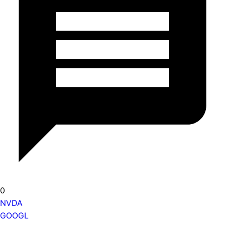
0
NVDA
GOOGL