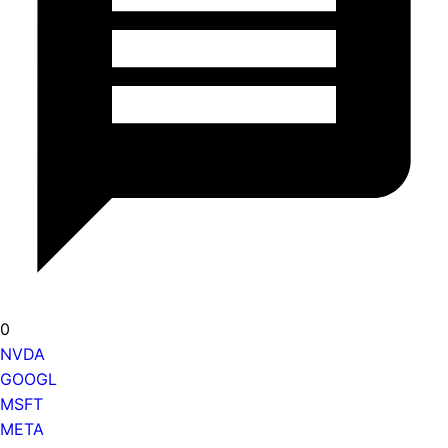
0
NVDA
GOOGL
MSFT
META