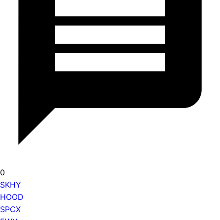
0
SKHY
HOOD
SPCX