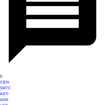
0
CIEN
SMTC
AXTI
AIXA