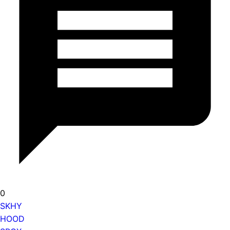
0
SKHY
HOOD