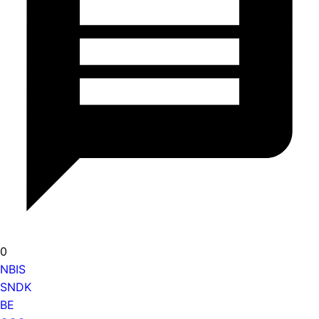
0
NBIS
SNDK
BE