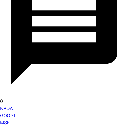
0
NVDA
GOOGL
MSFT