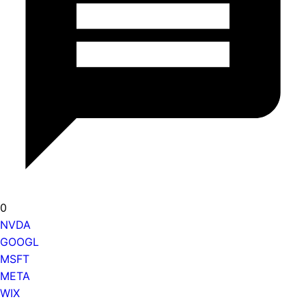
0
NVDA
GOOGL
MSFT
META
WIX