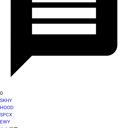
0
SKHY
HOOD
SPCX
EWY