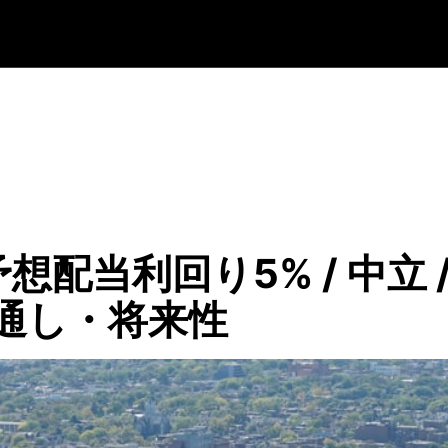
 予想配当利回り5% / 中
通し・将来性