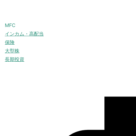
MFC
インカム・高配当
保険
大型株
長期投資