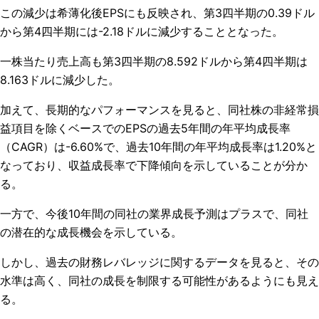
この減少は希薄化後EPSにも反映され、第3四半期の0.39ドル
から第4四半期には-2.18ドルに減少することとなった。
一株当たり売上高も第3四半期の8.592ドルから第4四半期は
8.163ドルに減少した。
加えて、長期的なパフォーマンスを見ると、
同社株の
非経常損
益項目
を除くベースでのEPSの過去
5年間の年平均成長率
（CAGR）
は-6.60%
で、過去10年間の年平均成長率は1.20%
と
なっており、
収益成長率で下降傾向を示していることが分か
る。
一方で、今後10年間の同社の業界成長予測はプラスで、同社
の潜在的な成長機会を示している。
しかし、過去の財務レバレッジに関するデータを見ると、その
水準は高く、同社の成長を制限する可能性があるようにも見え
る。