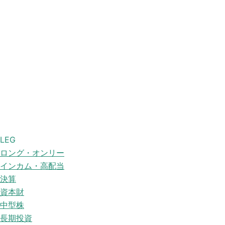
LEG
ロング・オンリー
インカム・高配当
決算
資本財
中型株
長期投資