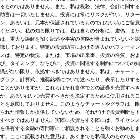
るものではありません。また、私は税務、法律、会計に関する
助言は一切いたしません。投資には常にリスクが伴い、リター
ン、あるいは、元本が保証されているものではない点にご留意
ください。私の知る限りでは、私は自らの分析に、虚偽、また
は、重大な誤解を招く記述や事実の省略が含まれていないと認
識しております。特定の投資助言における過去のパフォーマン
スは、特定の状況、または、市場の出来事、投資の性質、およ
び、タイミング、ならびに、投資に関連する制約についての知
識がない限り、依拠すべきではありません。私は、チャート、
グラフ、計算式、推奨銘柄について述べたり、表示したりする
ことがありますが、これらはそれ自体でどの証券を売買すべき
か、あるいはいつ売買すべきかを決定するために使用されるこ
とを意図しておりません。このようなチャートやグラフは、限
られた情報しか提供していないため、それだけで投資判断を下
すべきではありません。実際に投資をする際には、ライセンス
を保有する金融の専門家にご相談されることを強くお勧めしま
す。ここに記載された意見は、あくまでも私個人のものであ