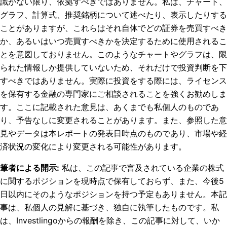
識がない限り、依拠すべきではありません。私は、チャート、
グラフ、計算式、推奨銘柄について述べたり、表示したりする
ことがありますが、これらはそれ自体でどの証券を売買すべき
か、あるいはいつ売買すべきかを決定するために使用されるこ
とを意図しておりません。このようなチャートやグラフは、限
られた情報しか提供していないため、それだけで投資判断を下
すべきではありません。実際に投資をする際には、ライセンス
を保有する金融の専門家にご相談されることを強くお勧めしま
す。ここに記載された意見は、あくまでも私個人のものであ
り、予告なしに変更されることがあります。また、参照した意
見やデータは本レポートの発表日時点のものであり、市場や経
済状況の変化により変更される可能性があります。
筆者による開示
:
私は、この記事で言及されている企業の株式
に関するポジションを現時点で保有しておらず、また、今後5
日以内にそのようなポジションを持つ予定もありません。
本記
事は、私個人の見解に基づき、独自に執筆したものです。私
は、Investlingoからの報酬を除き、この記事に対して、いか