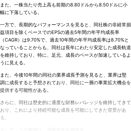
また、一株当たり売上高も前期の
8.80
ドルから
8.50
ドルに小
幅に下落している。
一方で、
長期的なパフォーマンスを見ると、
同社株の
非経常損
益項目
を除くベースでのEPSの過去
5年間の年平均成長率
（CAGR）
は9.70%
で、過去10年間の年平均成長率は8.70%
と
なっていることからも、同社
は長年にわたり安定した成長軌道
を維持しており、特に、足元、成長のペースが加速しているよ
うに見える。
また、今後10年間の同社の業界成長予測を見ると、業界は堅
調に成長すると予想されており、同社に一層の事業拡大機会を
提供する可能性がある。
さらに、同社は歴史的に適度な財務レバレッジを維持してきて
おり、これにより持続可能な成長を可能にしてきた背景があ
る。
そして、この実績は、成長資金を調達す