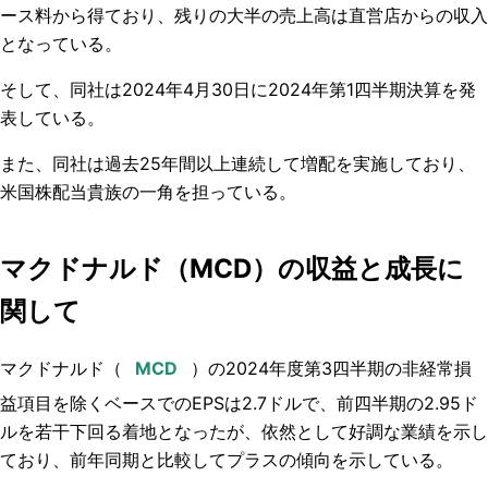
ース料から得ており、残りの大半の売上高は直営店からの収入
となっている。
そして、同社は2024年4月30日に2024年第1四半期決算を発
表している。
また、同社は過去
25
年間以上連続して増配を実施しており、
米国株配当貴族の一角を担っている。
マクドナルド（MCD）の収益と成長に
関して
マクドナルド（
）の2024年度第3四半期の
非経常損
益項目
を除くベースでのEPS
は2.7
ドルで、前四半期の2.95ド
ルを若干下回る着地となったが、依然として好調な業績を示し
ており、前年同期と比較してプラスの傾向を示している。