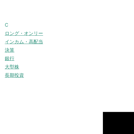
C
ロング・オンリー
インカム・高配当
決算
銀行
大型株
長期投資