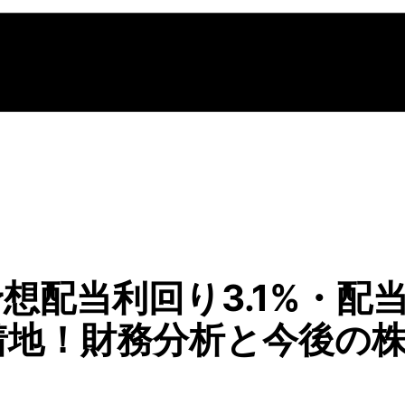
想配当利回り3.1%・配
益着地！財務分析と今後の