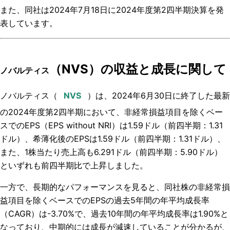
また、同社は2024年7月18日に2024年度第2四半期決算を発
表しています。
（NVS）の収益と成長に関して
ノバルティス
ノバルティス
（
）は
、2024年6月30日に終了した最新
の2024年度第2四半期において、
非経常損益項目
を除くベー
スでのEPS（EPS without NRI）
は1.59ドル（前四半期：1.31
ドル）、
希薄化後のEPSは1.59ドル（前四半期：1.31ドル）、
また、
1
株当たり売上高も6.291
ドル（前四半期：5.90ドル）
といずれも前四半期比で上昇
しました。
一方で、
長期的なパフォーマンスを見ると、
同社株の
非経常損
益項目
を除くベースでのEPSの過去
5年間の年平均成長率
（CAGR）
は-3.70%
で、過去10年間の年平均成長率は1.90%
と
なっており、中期的には
成長が減速していることが分かるが、