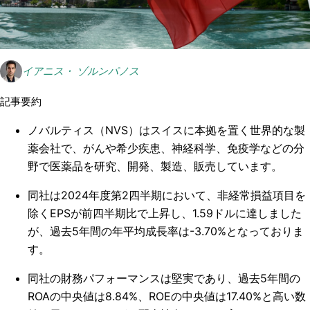
イアニス・ ゾルンパノス
記事要約
ノバルティス（NVS）はスイスに本拠を置く世界的な製
薬会社で、がんや希少疾患、神経科学、免疫学などの分
野で医薬品を研究、開発、製造、販売しています。
同社は2024年度第2四半期において、非経常損益項目を
除くEPSが前四半期比で上昇し、1.59ドルに達しました
が、過去5年間の年平均成長率は-3.70%となっておりま
す。
同社の財務パフォーマンスは堅実であり、過去5年間の
ROAの中央値は8.84%、ROEの中央値は17.40%と高い数