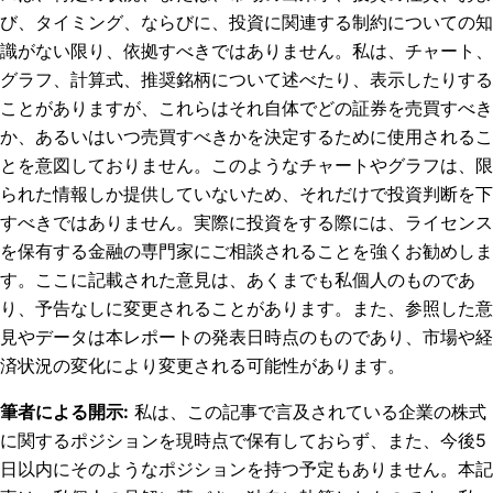
び、タイミング、ならびに、投資に関連する制約についての知
識がない限り、依拠すべきではありません。私は、チャート、
グラフ、計算式、推奨銘柄について述べたり、表示したりする
ことがありますが、これらはそれ自体でどの証券を売買すべき
か、あるいはいつ売買すべきかを決定するために使用されるこ
とを意図しておりません。このようなチャートやグラフは、限
られた情報しか提供していないため、それだけで投資判断を下
すべきではありません。実際に投資をする際には、ライセンス
を保有する金融の専門家にご相談されることを強くお勧めしま
す。ここに記載された意見は、あくまでも私個人のものであ
り、予告なしに変更されることがあります。また、参照した意
見やデータは本レポートの発表日時点のものであり、市場や経
済状況の変化により変更される可能性があります。
筆者による開示
:
私は、この記事で言及されている企業の株式
に関するポジションを現時点で保有しておらず、また、今後5
日以内にそのようなポジションを持つ予定もありません。
本記