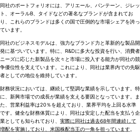
同社のポートフォリオには、アリエール、パンテーン、ジレッ
ト、オーラルB、タイドなどの著名なブランドが含まれてお
り、これらのブランドは多くの国で圧倒的な市場シェアを誇っ
ています。
同社のビジネスモデルは、強力なブランド力と革新的な製品開
発に基づいています。特に、R&Dに多大な投資を行い、消費者
ニーズに応じた新製品を次々と市場に投入する能力が同社の競
争優位性を支えています。これにより、同社は業界内での先駆
者としての地位を維持しています。
財務状況においては、継続して堅調な業績を示しています。特
に、新興市場での成長が業績を支える要因となっています。ま
た、営業利益率は20％を超えており、業界平均を上回る水準
です。健全な財務体質により、同社は安定した配当を支払う企
業としても知られており、
実際に同社は過去68年間連続して
増配を実施しており、米国株配当王の一角を担っています
。