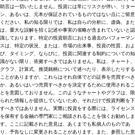
助言は一切いたしません。投資には常にリスクが伴い、リター
ン、あるいは、元本が保証されているものではない点にご留意
ください。私の知る限りでは、私は自らの分析に、虚偽、また
は、重大な誤解を招く記述や事実の省略が含まれていないと認
識しております。特定の投資助言における過去のパフォーマン
スは、特定の状況、または、市場の出来事、投資の性質、およ
び、タイミング、ならびに、投資に関連する制約についての知
識がない限り、依拠すべきではありません。私は、チャート、
グラフ、計算式、推奨銘柄について述べたり、表示したりする
ことがありますが、これらはそれ自体でどの証券を売買すべき
か、あるいはいつ売買すべきかを決定するために使用されるこ
とを意図しておりません。このようなチャートやグラフは、限
られた情報しか提供していないため、それだけで投資判断を下
すべきではありません。実際に投資をする際には、ライセンス
を保有する金融の専門家にご相談されることを強くお勧めしま
す。ここに記載された意見は、あくまでも私個人のものであ
り、予告なしに変更されることがあります。また、参照した意