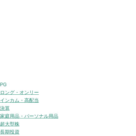
PG
ロング・オンリー
インカム・高配当
決算
家庭用品・パーソナル用品
超大型株
長期投資