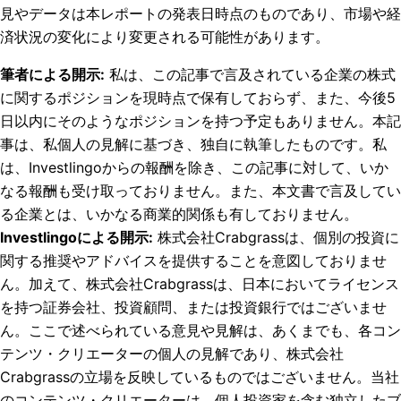
見やデータは本レポートの発表日時点のものであり、市場や経
済状況の変化により変更される可能性があります。
筆者による開示
:
私は、この記事で言及されている企業の株式
に関するポジションを現時点で保有しておらず、また、今後5
日以内にそのようなポジションを持つ予定もありません。
本記
事は、私個人の見解に基づき、独自に執筆したものです。私
は、Investlingoからの報酬を除き、この記事に対して、いか
なる報酬も受け取っておりません。また、本文書で言及してい
る企業とは、いかなる商業的関係も有しておりません。
Investlingoによる開示
:
株式会社Crabgrassは、個別の投資に
関する推奨やアドバイスを提供することを意図しておりませ
ん。加えて、株式会社Crabgrassは、日本においてライセンス
を持つ証券会社、投資顧問、または投資銀行ではございませ
ん。ここで述べられている意見や見解は、あくまでも、各コン
テンツ・クリエーターの個人の見解であり、株式会社
Crabgrassの立場を反映しているものではございません。当社
のコンテンツ・クリエーターは、個人投資家を含む独立したブ