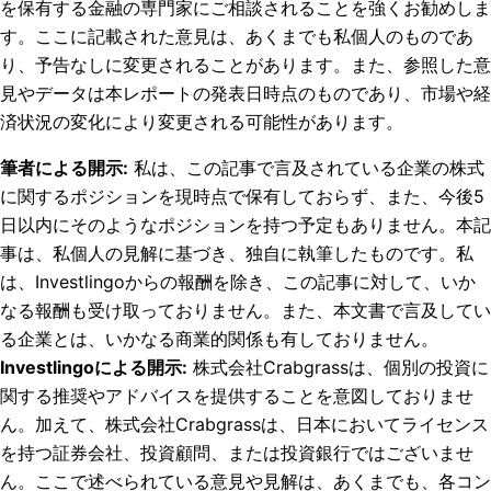
を保有する金融の専門家にご相談されることを強くお勧めしま
す。ここに記載された意見は、あくまでも私個人のものであ
り、予告なしに変更されることがあります。また、参照した意
見やデータは本レポートの発表日時点のものであり、市場や経
済状況の変化により変更される可能性があります。
筆者による開示
:
私は、この記事で言及されている企業の株式
に関するポジションを現時点で保有しておらず、また、今後5
日以内にそのようなポジションを持つ予定もありません。
本記
事は、私個人の見解に基づき、独自に執筆したものです。私
は、Investlingoからの報酬を除き、この記事に対して、いか
なる報酬も受け取っておりません。また、本文書で言及してい
る企業とは、いかなる商業的関係も有しておりません。
Investlingoによる開示
:
株式会社Crabgrassは、個別の投資に
関する推奨やアドバイスを提供することを意図しておりませ
ん。加えて、株式会社Crabgrassは、日本においてライセンス
を持つ証券会社、投資顧問、または投資銀行ではございませ
ん。ここで述べられている意見や見解は、あくまでも、各コン