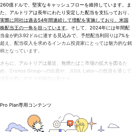
260億ドルで、堅実なキャッシュフローを維持しています。ま
た、アルトリアは長年にわたり安定した配当を支払っており、
実際に同社は過去54年間連続して増配を実施しており、米国
株配当王の一角を担っています
。そして、
2024年には年間配
当金が約3.92ドルに達する見込みで、予想配当利回りは7%を
超え、配当収入を求めるインカム投資家にとっては魅力的な銘
柄となっています。
さらに、アルトリアは最近、無煙たばこ市場の拡大を図るた
め、Cronos Groupへの出資や、JUUL Labsへの投資を通じて
成長分野に対する戦略的な動きを
Pro Plan専用コンテンツ