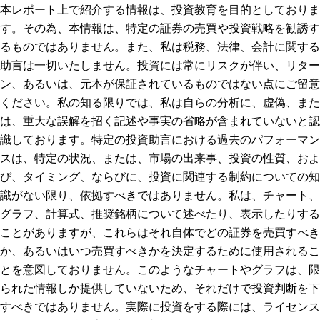
本レポート上で紹介する情報は、投資教育を目的としておりま
す。その為、本情報は、特定の証券の売買や投資戦略を勧誘す
るものではありません。また、私は税務、法律、会計に関する
助言は一切いたしません。投資には常にリスクが伴い、リター
ン、あるいは、元本が保証されているものではない点にご留意
ください。私の知る限りでは、私は自らの分析に、虚偽、また
は、重大な誤解を招く記述や事実の省略が含まれていないと認
識しております。特定の投資助言における過去のパフォーマン
スは、特定の状況、または、市場の出来事、投資の性質、およ
び、タイミング、ならびに、投資に関連する制約についての知
識がない限り、依拠すべきではありません。私は、チャート、
グラフ、計算式、推奨銘柄について述べたり、表示したりする
ことがありますが、これらはそれ自体でどの証券を売買すべき
か、あるいはいつ売買すべきかを決定するために使用されるこ
とを意図しておりません。このようなチャートやグラフは、限
られた情報しか提供していないため、それだけで投資判断を下
すべきではありません。実際に投資をする際には、ライセンス