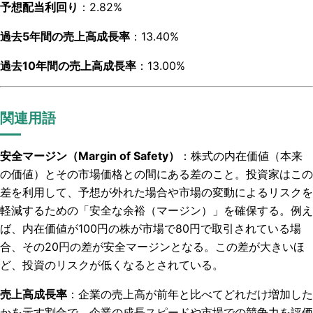
予想配当利回り
：2.82%
過去5年間の売上高成長率
：13.40%
過去10年間の売上高成長率
：13.00%
関連用語
安全マージン（Margin of Safety）
：株式の内在価値（本来
の価値）とその市場価格との間にある差のこと。投資家はこの
差を利用して、予想が外れた場合や市場の変動によるリスクを
軽減するための「安全な余裕（マージン）」を確保する。例え
ば、内在価値が100円の株が市場で80円で取引されている場
合、その20円の差が安全マージンとなる。この差が大きいほ
ど、投資のリスクが低くなるとされている。
売上高成長率
：企業の売上高が前年と比べてどれだけ増加した
かを示す割合で、企業の成長スピードや市場での競争力を評価