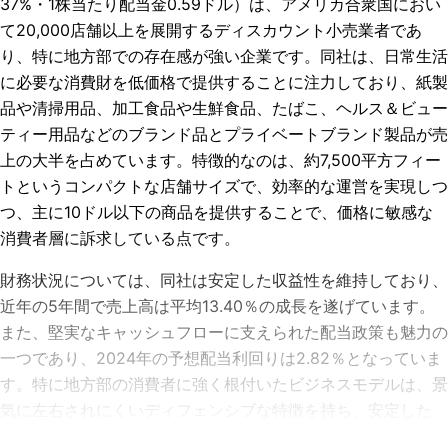
37%・1株当たり配当金0.59ドル
）は、アメリカ合衆国におい
て20,000店舗以上を展開するディスカウント小売業者であ
り、特に地方部での存在感が強い企業です。同社は、日常生活
に必要な消費財を低価格で提供することに注力しており、紙製
品や清掃用品、加工食品や生鮮食品、たばこ、ヘルス＆ビュー
ティー用品などのブランド品とプライベートブランド製品が売
上の大半を占めています。特徴的なのは、約7,500平方フィー
トというコンパクトな店舗サイズで、効率的な運営を実現しつ
つ、主に10ドル以下の商品を提供することで、価格に敏感な
消費者層に訴求している点です。
財務状況については、同社は安定した収益性を維持しており、
近年の5年間で売上高は平均13.40％の成長を遂げています。
また、堅実なキャッシュフローに支えられた配当政策も魅力の
一つであり、2024年の予想配当利回りは2.82％となっていま
す。特に地方部の消費者に強く根付いたビジネスモデルは、景
気に左右されにくいディフェンシブな特徴を持ち、安定した