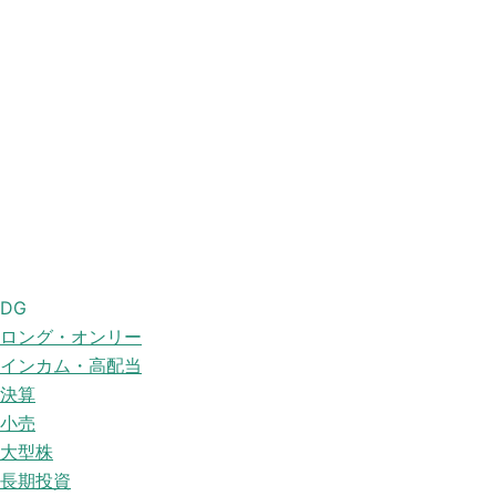
DG
ロング・オンリー
インカム・高配当
決算
小売
大型株
長期投資