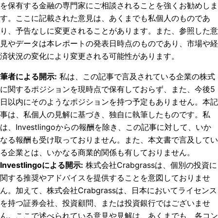
を保有する金融の専門家にご相談されることを強くお勧めしま
す。ここに記載された意見は、あくまでも私個人のものであ
り、予告なしに変更されることがあります。また、参照した意
見やデータは本レポートの発表日時点のものであり、市場や経
済状況の変化により変更される可能性があります。
筆者による開示
:
私は、この記事で言及されている企業の株式
に関するポジションを現時点で保有しておらず、また、今後5
日以内にそのようなポジションを持つ予定もありません。
本記
事は、私個人の見解に基づき、独自に執筆したものです。私
は、Investlingoからの報酬を除き、この記事に対して、いか
なる報酬も受け取っておりません。また、本文書で言及してい
る企業とは、いかなる商業的関係も有しておりません。
Investlingoによる開示
:
株式会社Crabgrassは、個別の投資に
関する推奨やアドバイスを提供することを意図しておりませ
ん。加えて、株式会社Crabgrassは、日本においてライセンス
を持つ証券会社、投資顧問、または投資銀行ではございませ
ん。ここで述べられている意見や見解は、あくまでも、各コン