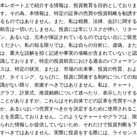
本レポート上で紹介する情報は、投資教育を目的としておりま
す。その為、本情報は、特定の証券の売買や投資戦略を勧誘す
るものではありません。また、私は税務、法律、会計に関する
助言は一切いたしません。投資には常にリスクが伴い、リター
ン、あるいは、元本が保証されているものではない点にご留意
ください。私の知る限りでは、私は自らの分析に、虚偽、また
は、重大な誤解を招く記述や事実の省略が含まれていないと認
識しております。特定の投資助言における過去のパフォーマン
スは、特定の状況、または、市場の出来事、投資の性質、およ
び、タイミング、ならびに、投資に関連する制約についての知
識がない限り、依拠すべきではありません。私は、チャート、
グラフ、計算式、推奨銘柄について述べたり、表示したりする
ことがありますが、これらはそれ自体でどの証券を売買すべき
か、あるいはいつ売買すべきかを決定するために使用されるこ
とを意図しておりません。このようなチャートやグラフは、限
られた情報しか提供していないため、それだけで投資判断を下
すべきではありません。実際に投資をする際には、ライセンス