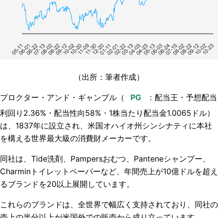
（出所：筆者作成）
プロクター・アンド・ギャンブル（
：配当王・
予想配当
利回り2.36%・配当性向58
%・1株当たり配当金1.0065ドル
）
は、1837年に設立され、米国オハイオ州シンシナティに本社
を構える世界最大級の消費財メーカーです。
同社は、Tide洗剤、Pampersおむつ、Panteneシャンプー、
Charminトイレットペーパーなど、年間売上が10億ドルを超え
るブランドを20以上展開しています。
これらのブランドは、全世界で幅広く支持されており、同社の
売上の半分以上が米国外での販売から成り立っています。