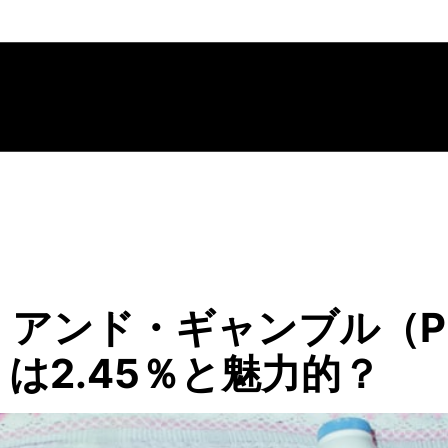
アンド・ギャンブル（P
は2.45％と魅力的？