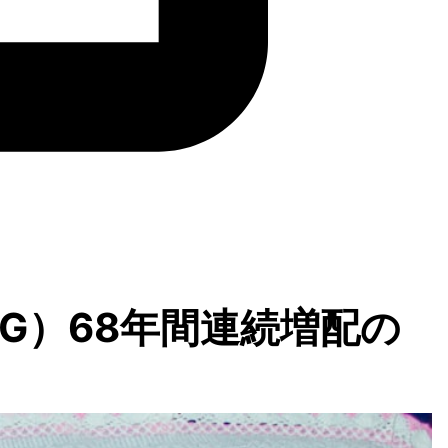
G）68年間連続増配の