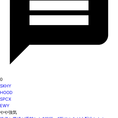
0
SKHY
HOOD
SPCX
EWY
やや強気