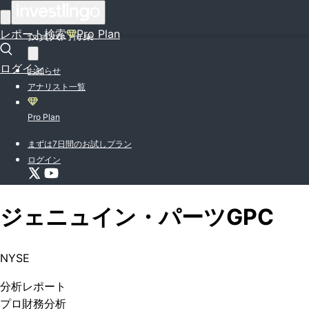
はじめての方はこちら
レポート検索
Pro Plan
投資入門特集
ログイン
お知らせ
アナリスト一覧
Pro Plan
まずは7日間のお試しプラン
ログイン
ジェニュイン・パーツ
GPC
NYSE
分析
レポート
プロ
財務分析