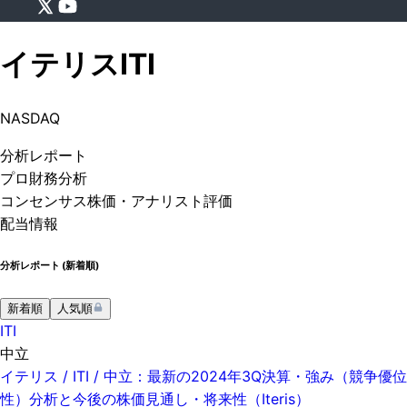
イテリス
ITI
NASDAQ
分析
レポート
プロ
財務分析
コンセンサス株価
・アナリスト評価
配当情報
分析レポート (
新着順
)
新着順
人気順
ITI
中立
イテリス / ITI / 中立：最新の2024年3Q決算・強み（競争優位
性）分析と今後の株価見通し・将来性（Iteris）