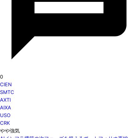
0
CIEN
SMTC
AXTI
AIXA
USO
CRK
やや強気