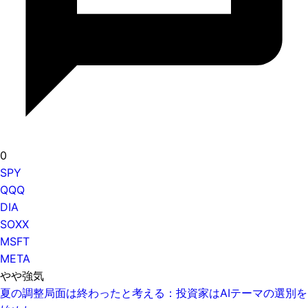
0
SPY
QQQ
DIA
SOXX
MSFT
META
やや強気
夏の調整局面は終わったと考える：投資家はAIテーマの選別を