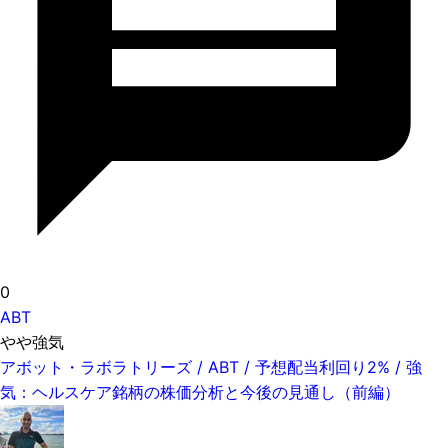
0
ABT
やや強気
アボット・ラボラトリーズ / ABT / 予想配当利回り2% / 強
気：ヘルスケア銘柄の株価分析と今後の見通し（前編）