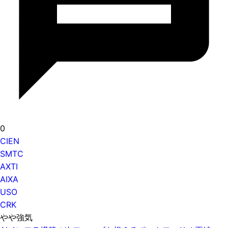
0
CIEN
SMTC
AXTI
AIXA
USO
CRK
やや強気