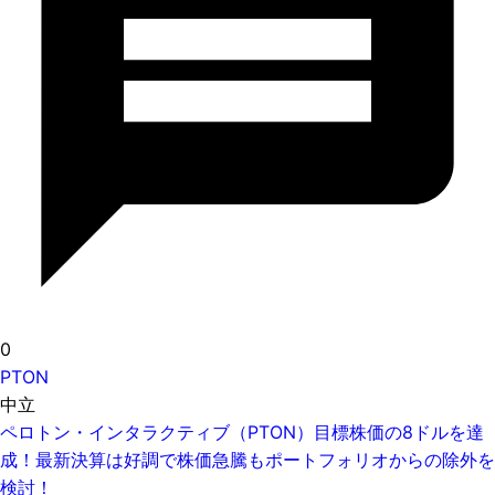
0
PTON
中立
ペロトン・インタラクティブ（PTON）目標株価の8ドルを達
成！最新決算は好調で株価急騰もポートフォリオからの除外を
検討！