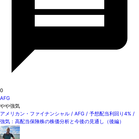
0
AFG
やや強気
アメリカン・ファイナンシャル / AFG / 予想配当利回り4% /
強気：高配当保険株の株価分析と今後の見通し（後編）