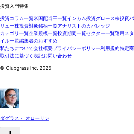
投資入門特集
投資コラム一覧
米国配当王一覧
インカム投資
グロース株投資
バ
リュー株投資
対象銘柄一覧
アナリストのカバレッジ
カテゴリ一覧
企業規模一覧
投資期間一覧
セクター一覧
運用スタ
イル一覧
編集者のおすすめ
私たちについて
会社概要
プライバシーポリシー
利用規約
特定商
取引法に基づく表記
お問い合わせ
© Clubgrass Inc. 2025
ダグラス・ オローリン