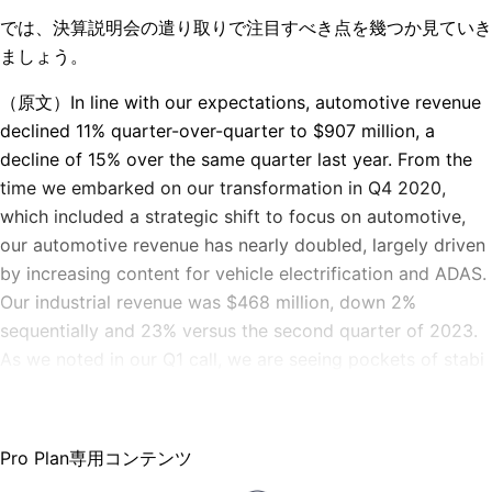
では、決算説明会の遣り取りで注目すべき点を幾つか見ていき
ましょう。
（原文）
In line with our expectations, automotive revenue
declined 11% quarter-over-quarter to $907 million, a
decline of 15% over the same quarter last year. From the
time we embarked on our transformation in Q4 2020,
which included a strategic shift to focus on automotive,
our automotive revenue has nearly doubled, largely driven
by increasing content for vehicle electrification and ADAS.
Our industrial revenue was $468 million, down 2%
sequentially and 23% versus the second quarter of 2023.
As we noted in our Q1 call, we are seeing pockets of stabi
Pro Plan専用コンテンツ