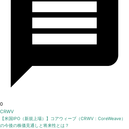
0
CRWV
【米国IPO（新規上場）】コアウィーブ（CRWV：CoreWeave）
の今後の株価見通しと将来性とは？