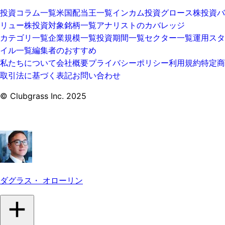
投資コラム一覧
米国配当王一覧
インカム投資
グロース株投資
バ
リュー株投資
対象銘柄一覧
アナリストのカバレッジ
カテゴリ一覧
企業規模一覧
投資期間一覧
セクター一覧
運用スタ
イル一覧
編集者のおすすめ
私たちについて
会社概要
プライバシーポリシー
利用規約
特定商
取引法に基づく表記
お問い合わせ
© Clubgrass Inc. 2025
ダグラス・ オローリン