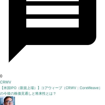
0
CRWV
【米国IPO（新規上場）】コアウィーブ（CRWV：CoreWeave）
の今後の株価見通しと将来性とは？