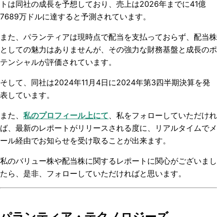
トは同社の成長を予想しており、売上は2026年までに41億
7689万ドルに達すると予測されています。
また、パランティアは現時点で配当を支払っておらず、配当株
としての魅力はありませんが、その強力な財務基盤と成長のポ
テンシャルが評価されています。
そして、同社は
2024
年
11
月
4
日に
2024
年第
3
四半期決算を発
表しています。
また、
私のプロフィール上に
て
、私をフォローしていただけれ
ば、最新のレポートがリリースされる度に、リアルタイムでメ
ール経由でお知らせを受け取ることが出来ます。
私の
バリュー株や配当株
に関するレポートに関心がございまし
たら、是非、フォローしていただければと思います。
パランティア・テクノロジーズ