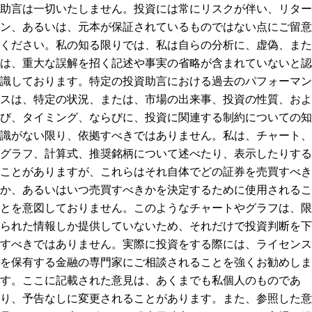
助言は一切いたしません。投資には常にリスクが伴い、リター
ン、あるいは、元本が保証されているものではない点にご留意
ください。私の知る限りでは、私は自らの分析に、虚偽、また
は、重大な誤解を招く記述や事実の省略が含まれていないと認
識しております。特定の投資助言における過去のパフォーマン
スは、特定の状況、または、市場の出来事、投資の性質、およ
び、タイミング、ならびに、投資に関連する制約についての知
識がない限り、依拠すべきではありません。私は、チャート、
グラフ、計算式、推奨銘柄について述べたり、表示したりする
ことがありますが、これらはそれ自体でどの証券を売買すべき
か、あるいはいつ売買すべきかを決定するために使用されるこ
とを意図しておりません。このようなチャートやグラフは、限
られた情報しか提供していないため、それだけで投資判断を下
すべきではありません。実際に投資をする際には、ライセンス
を保有する金融の専門家にご相談されることを強くお勧めしま
す。ここに記載された意見は、あくまでも私個人のものであ
り、予告なしに変更されることがあります。また、参照した意