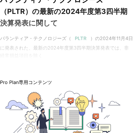
（PLTR）の最新の2024年度第3四半期
決算発表に関して
パランティア・テクノロジーズ（
）
の
2024
年
11
月
4
日
に発表された、最新の
2024
年度第
3
四半期決算発表では、非
経常損益項目を除く
Pro Plan専用コンテンツ