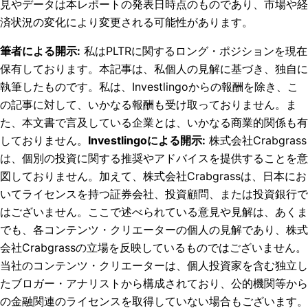
見やデータは本レポートの発表日時点のものであり、市場や経
済状況の変化により変更される可能性があります。
筆者による開示
:
私はPLTRに関するロング・ポジションを現在
保有しております。
本記事は、私個人の見解に基づき、独自に
執筆したものです。私は、Investlingoからの報酬を除き、こ
の記事に対して、いかなる報酬も受け取っておりません。ま
た、本文書で言及している企業とは、いかなる商業的関係も有
しておりません。
Investlingoによる開示
:
株式会社Crabgrass
は、個別の投資に関する推奨やアドバイスを提供することを意
図しておりません。加えて、株式会社Crabgrassは、日本にお
いてライセンスを持つ証券会社、投資顧問、または投資銀行で
はございません。ここで述べられている意見や見解は、あくま
でも、各コンテンツ・クリエーターの個人の見解であり、株式
会社Crabgrassの立場を反映しているものではございません。
当社のコンテンツ・クリエーターは、個人投資家を含む独立し
たブロガー・アナリストから構成されており、公的機関等から
の金融関連のライセンスを取得していない場合もございます。