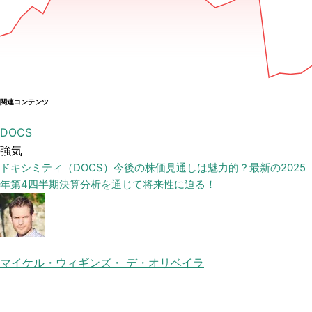
関連コンテンツ
DOCS
強気
ドキシミティ（DOCS）今後の株価見通しは魅力的？最新の2025
年第4四半期決算分析を通じて将来性に迫る！
マイケル・ウィギンズ・ デ・オリベイラ