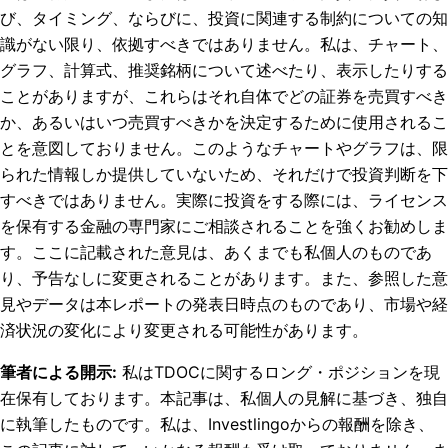
び、タイミング、ならびに、投資に関連する制約についての知
識がない限り、依拠すべきではありません。私は、チャート、
グラフ、計算式、推奨銘柄について述べたり、表示したりする
ことがありますが、これらはそれ自体でどの証券を売買すべき
か、あるいはいつ売買すべきかを決定するために使用されるこ
とを意図しておりません。このようなチャートやグラフは、限
られた情報しか提供していないため、それだけで投資判断を下
すべきではありません。実際に投資をする際には、ライセンス
を保有する金融の専門家にご相談されることを強くお勧めしま
す。ここに記載された意見は、あくまでも私個人のものであ
り、予告なしに変更されることがあります。また、参照した意
見やデータは本レポートの発表日時点のものであり、市場や経
済状況の変化により変更される可能性があります。
筆者による開示
:
私はTDOCに関するロング・ポジションを現
在保有しております。
本記事は、私個人の見解に基づき、独自
に執筆したものです。私は、Investlingoからの報酬を除き、