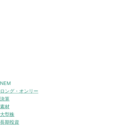
NEM
ロング・オンリー
決算
素材
大型株
長期投資