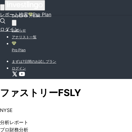
はじめての方はこちら
レポート検索
Pro Plan
投資入門特集
ログイン
お知らせ
アナリスト一覧
Pro Plan
まずは7日間のお試しプラン
ログイン
ファストリー
FSLY
NYSE
分析
レポート
プロ
財務分析