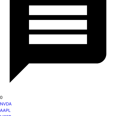
0
NVDA
AAPL