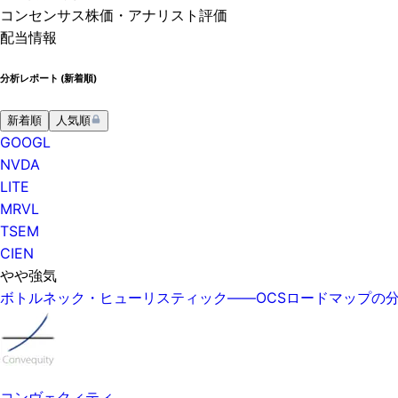
コンセンサス株価
・アナリスト評価
配当情報
分析レポート (
新着順
)
新着順
人気順
GOOGL
NVDA
LITE
MRVL
TSEM
CIEN
やや強気
ボトルネック・ヒューリスティック——OCSロードマップの分岐、Google
コンヴェクィティ