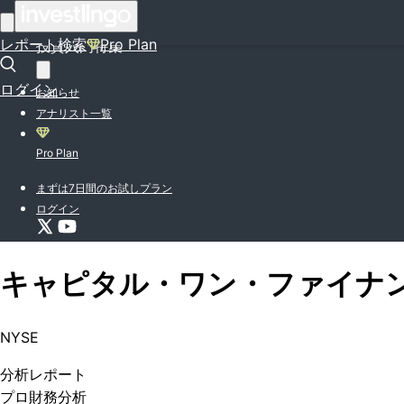
はじめての方はこちら
レポート検索
Pro Plan
投資入門特集
ログイン
お知らせ
アナリスト一覧
Pro Plan
まずは7日間のお試しプラン
ログイン
キャピタル・ワン・ファイナ
NYSE
分析
レポート
プロ
財務分析