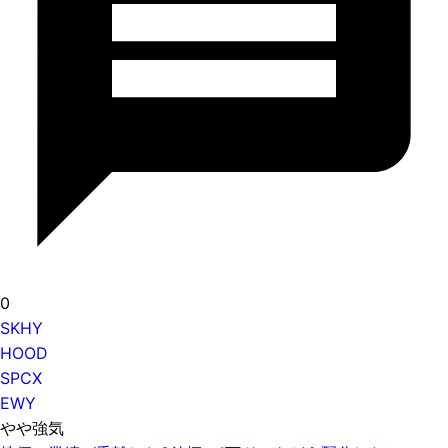
0
SKHY
HOOD
SPCX
EWY
やや強気