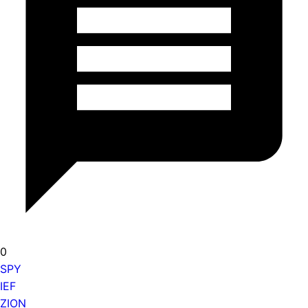
0
SPY
IEF
ZION