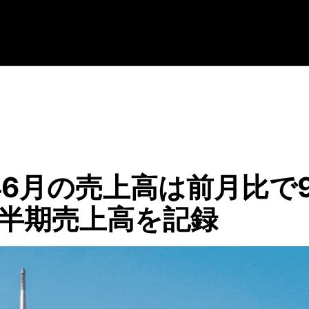
4年6月の売上高は前月比で9
四半期売上高を記録