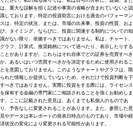
ください。私の知る限りでは、私は自らの分析に、虚偽、また
は、重大な誤解を招く記述や事実の省略が含まれていないと認
識しております。特定の投資助言における過去のパフォーマン
スは、特定の状況、または、市場の出来事、投資の性質、およ
び、タイミング、ならびに、投資に関連する制約についての知
識がない限り、依拠すべきではありません。私は、チャート、
グラフ、計算式、推奨銘柄について述べたり、表示したりする
ことがありますが、これらはそれ自体でどの証券を売買すべき
か、あるいはいつ売買すべきかを決定するために使用されるこ
とを意図しておりません。このようなチャートやグラフは、限
られた情報しか提供していないため、それだけで投資判断を下
すべきではありません。実際に投資をする際には、ライセンス
を保有する金融の専門家にご相談されることを強くお勧めしま
す。ここに記載された意見は、あくまでも私個人のものであ
り、予告なしに変更されることがあります。また、参照した意
見やデータは本レポートの発表日時点のものであり、市場や経
済状況の変化により変更される可能性があります。