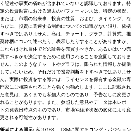
く記述や事実の省略が含まれていないと認識しております。特
定の投資助言における過去のパフォーマンスは、特定の状況、
または、市場の出来事、投資の性質、および、タイミング、な
らびに、投資に関連する制約についての知識がない限り、依拠
すべきではありません。私は、チャート、グラフ、計算式、推
奨銘柄について述べたり、表示したりすることがありますが、
これらはそれ自体でどの証券を売買すべきか、あるいはいつ売
買すべきかを決定するために使用されることを意図しておりま
せん。このようなチャートやグラフは、限られた情報しか提供
していないため、それだけで投資判断を下すべきではありませ
ん。実際に投資をする際には、ライセンスを保有する金融の専
門家にご相談されることを強くお勧めします。ここに記載され
た意見は、あくまでも私個人のものであり、予告なしに変更さ
れることがあります。また、参照した意見やデータは本レポー
トの発表日時点のものであり、市場や経済状況の変化により変
更される可能性があります。
筆者による開示
:
私はGFS、 TSMに関するロング・ポジション