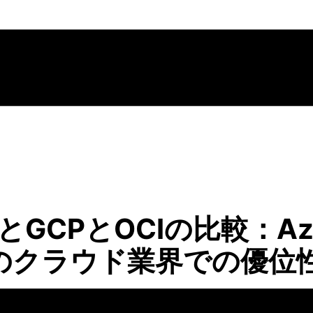
reとGCPとOCIの比較：A
のクラウド業界での優位