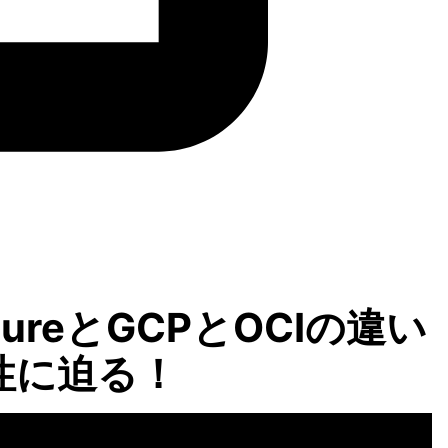
zureとGCPとOCIの違い
性に迫る！