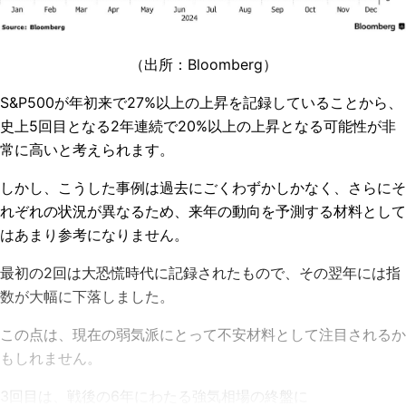
（出所：
Bloomberg
）
S&P500
が年初来で
27%
以上の上昇を記録していることから、
史上
5
回目となる
2
年連続で
20%
以上の上昇となる可能性が非
常に高いと考えられます。
しかし、こうした事例は過去にごくわずかしかなく、さらにそ
れぞれの状況が異なるため、来年の動向を予測する材料として
はあまり参考になりません。
最初の
2
回は大恐慌時代に記録されたもので、その翌年には指
数が大幅に下落しました。
この点は、現在の弱気派にとって不安材料として注目されるか
もしれません。
3
回目は、戦後の
6
年にわたる強気相場の終盤に