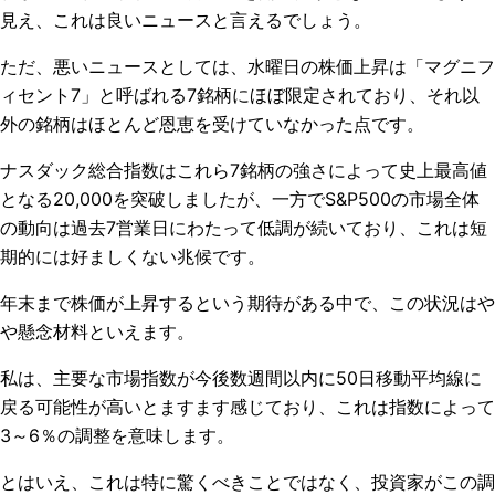
見え、これは良いニュースと言えるでしょう。
ただ、悪いニュースとしては、水曜日の株価上昇は「マグニフ
ィセント
7
」と呼ばれる
7
銘柄にほぼ限定されており、それ以
外の銘柄はほとんど恩恵を受けていなかった点です。
ナスダック総合指数はこれら
7
銘柄の強さによって史上最高値
となる
20,000
を突破しましたが、一方で
S&P500
の市場全体
の動向は過去
7
営業日にわたって低調が続いており、これは短
期的には好ましくない兆候です。
年末まで株価が上昇するという期待がある中で、この状況はや
や懸念材料といえます。
私は、主要な市場指数が今後数週間以内に
50
日移動平均線に
戻る可能性が高いとますます感じており、これは指数によって
3
～
6
％の調整を意味します。
とはいえ、これは特に驚くべきことではなく、投資家がこの調