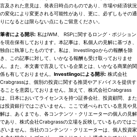
言及された意見は、発表日時点のものであり、市場や経済状況
の変化により変更される可能性があり、更に、必ずしもその通
りになるとは限らない点にもご留意ください。
筆者による開示
:
私はIWM、 RSPに関するロング・ポジション
を現在保有しております。
本記事は、私個人の見解に基づき、
独自に執筆したものです。私は、Investlingoからの報酬を除
き、この記事に対して、いかなる報酬も受け取っておりませ
ん。また、本文書で言及している企業とは、いかなる商業的関
係も有しておりません。
Investlingoによる開示
:
株式会社
Crabgrassは、個別の投資に関する推奨やアドバイスを提供す
ることを意図しておりません。加えて、株式会社Crabgrass
は、日本においてライセンスを持つ証券会社、投資顧問、また
は投資銀行ではございません。ここで述べられている意見や見
解は、あくまでも、各コンテンツ・クリエーターの個人の見解
であり、株式会社Crabgrassの立場を反映しているものではご
ざいません。当社のコンテンツ・クリエーターは、個人投資家