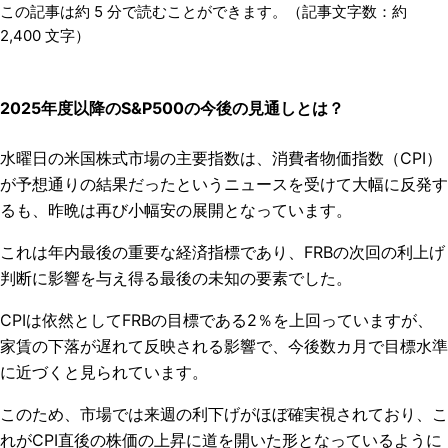
この記事は約
5
分で読むことができます。（記事文字数：約
2,400
文字）
2025年度以降のS&P500の今後の見通しとは？
水曜日の米国株式市場の主要指数は、消費者物価指数（
CPI
）
が予想通りの結果だったというニュースを受けて大幅に反発す
るも、昨晩は再び小幅安の展開となっています。
これは年内最後の重要な経済指標であり、
FRB
の次回の利上げ
判断に影響を与え得る最後の未知の要素でした。
CPI
は依然として
FRB
の目標である
2
％を上回っていますが、
家賃の下落が遅れて反映される影響で、今後数カ月で目標水準
に近づくと見られています。
このため、市場では来週の利下げがほぼ確実視されており、こ
れが
CPI
直後の株価の上昇に道を開いた形となっているように