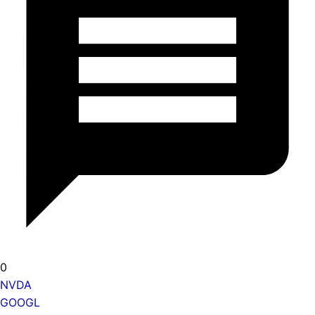
0
NVDA
GOOGL