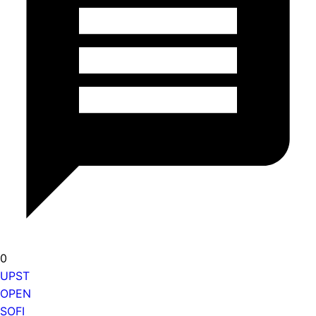
0
UPST
OPEN
SOFI