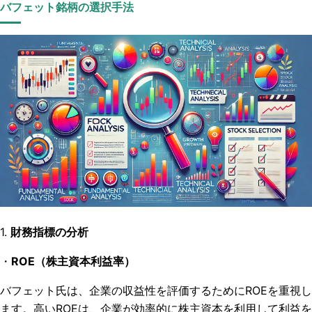
バフェット銘柄の選択手法
1.
財務指標の分析
・
ROE
（株主資本利益率）
バフェット氏は、企業の収益性を評価するために
ROE
を重視し
ます。高い
ROE
は、企業が効率的に株主資本を利用して利益を